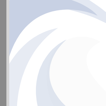
©Hain