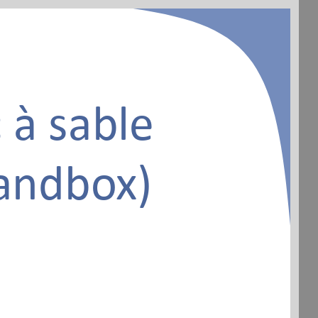
 à sable
andbox)