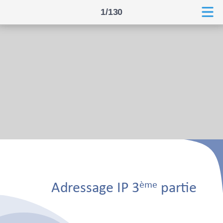
1/130
ème
Adressage IP 3
partie