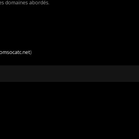
les domaines abordés.
omsocatc.net
)