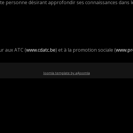
oute personne désirant approfondir ses connaissances dans 
ur aux ATC (
www.cdatc.be
) et à la promotion sociale (
www.pr
Joomla template by a4joomla